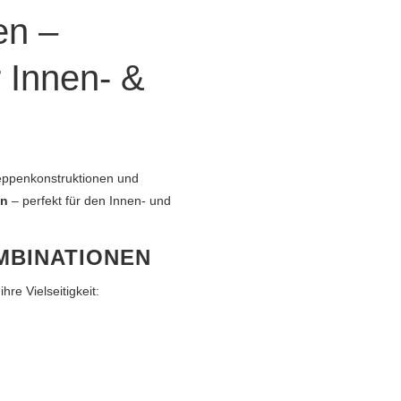
en –
r Innen- &
reppenkonstruktionen und
gn
– perfekt für den Innen- und
MBINATIONEN
 ihre Vielseitigkeit: