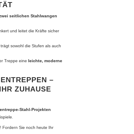
TÄT
zwei seitlichen Stahlwangen
kert und leitet die Kräfte sicher
trägt sowohl die Stufen als auch
der Treppe eine
leichte, moderne
GENTREPPEN –
HR ZUHAUSE O
ntreppe-Stahl-Projekten
ispiele.
! Fordern Sie noch heute Ihr