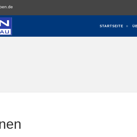
ben.de
STARTSEITE
Ü
nnen