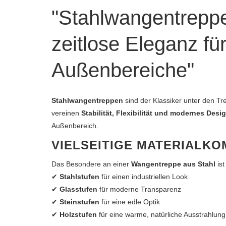
"Stahlwangentrepp
zeitlose Eleganz fü
Außenbereiche"
Stahlwangentreppen
sind der Klassiker unter den T
vereinen
Stabilität, Flexibilität und modernes Desi
Außenbereich.
VIELSEITIGE MATERIALKO
Das Besondere an einer
Wangentreppe aus Stahl
ist
✔
Stahlstufen
für einen industriellen Look
✔
Glasstufen
für moderne Transparenz
✔
Steinstufen
für eine edle Optik
✔
Holzstufen
für eine warme, natürliche Ausstrahlung